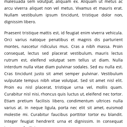
malesuada sem volutpat, aliquam ex. Aliquam ut metus ac
arcu viverra aliquet non vel metus. Vivamus et mauris erat.
Nullam vestibulum ipsum tincidunt, tristique dolor non,
dignissim libero.
Praesent tristique mattis est, id feugiat enim viverra vehicula.
Orci varius natoque penatibus et magnis dis parturient
montes, nascetur ridiculus mus. Cras a nibh massa. Proin
consequat, lectus sed placerat vestibulum, mauris lectus
rutrum est, eleifend volutpat sem tellus ut diam. Nulla
interdum nulla vitae diam pulvinar sodales. Sed eu nulla est.
Cras tincidunt justo sit amet semper pulvinar. Vestibulum
vulputate tempus nibh vitae volutpat. Sed sit amet nisl elit.
Proin eu nisl placerat, tristique urna vel, mollis quam.
Curabitur nisl nisi, rhoncus quis luctus ut, eleifend nec tortor.
Etiam pretium facilisis libero, condimentum ultrices nulla
varius at. In neque ligula, porta nec elit sit amet, euismod
molestie mi. Curabitur faucibus porttitor tortor eu blandit.
Integer feugiat hendrerit urna et dignissim. In consequat